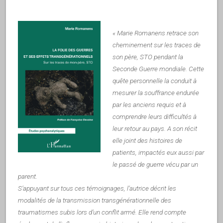
« Marie Romanens retrace son
cheminement sur les traces de
son père, STO pendant la
Seconde Guerre mondiale. Cette
quête personnelle la conduit à
mesurer la souffrance endurée
par les anciens requis et à
comprendre leurs difficultés à
leur retour au pays. A son récit
elle joint des histoires de
patients, impactés eux aussi par
le passé de guerre vécu par un
parent.
S’appuyant sur tous ces témoignages, l’autrice décrit les
modalités de la transmission transgénérationnelle des
traumatismes subis lors d’un conflit armé. Elle rend compte