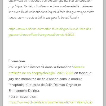
également de l’influence socio-historique dans la construction
psychique. Certains troubles mentaux sont en effet à mettre en
lien avec l’oubli collectif dans lequel la folie des guerres peut être
tenue, comme cela a été le cas pour le travail forcé. »
https://www.editions-harmattan.fr/catalogue/livre/la-folie-des-
guerres-et-ses-effets-transgenerationnels/82003
Formation
J’ai le plaisir d’intervenir dans la formation “
devenir
praticien.ne en écopsychologie” 2025-2026
en tant que
jury des mémoires de fin d’année dans le module
“écopratique” auprès de Julie Delmas-Orgelet et
Emmanuelle Delrieu.
Pour en savoir plus :
https://www.ecoledelatransitioninterieure.fr/formations/tout-